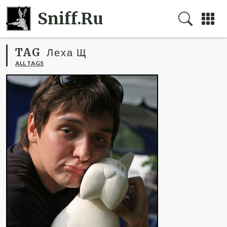
Sniff.Ru
TAG
Леха Щ
ALL TAGS