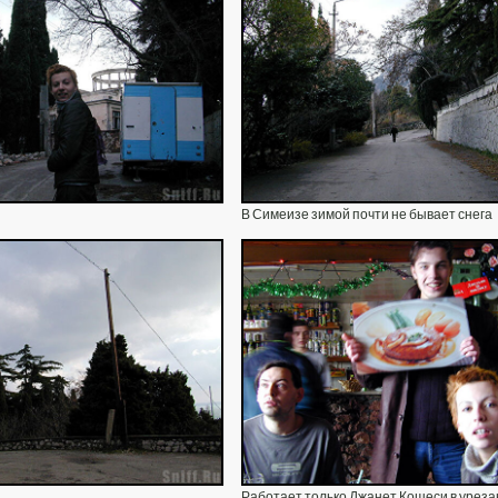
В Симеизе зимой почти не бывает снега
Работает только Джанет Кошеси в урез