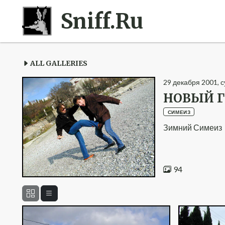
Sniff.Ru
ALL GALLERIES
29
декабря
2001
,
с
НОВЫЙ ГО
СИМЕИЗ
Зимний Симеиз
94