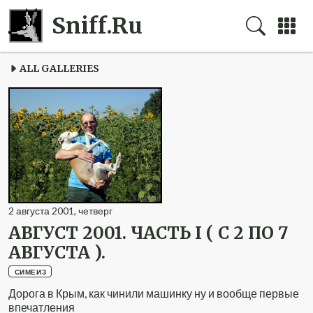
Sniff.Ru
ALL GALLERIES
2
августа
2001
,
четверг
АВГУСТ 2001. ЧАСТЬ I ( С 2 ПО 7
АВГУСТА ).
СИМЕИЗ
Дорога в Крым, как чинили машинку ну и вообще первые
впечатления