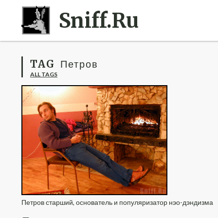
Sniff.Ru
TAG
Петров
ALL TAGS
Петров старший, основатель и популяризатор нэо-дэндизма