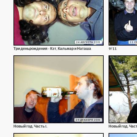
24 АВГУСТА 2001
11 С
Три деньрождения - Кэт, Кальмар и Наташа
9/11
29 ДЕКАБРЯ 2001
Новый год. Часть I.
Новый год. Част