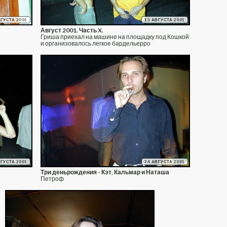
ВГУСТА 2001
13 АВГУСТА 2001
Август 2001. Часть X.
Гриша приехал на машине на площадку под Кошкой
и организовалось легкое бардельерро
ВГУСТА 2001
24 АВГУСТА 2001
Три деньрождения - Кэт, Кальмар и Наташа
Петроф