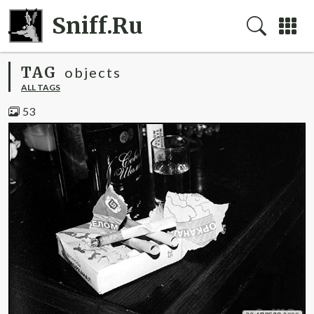
Sniff.Ru
TAG
objects
ALL TAGS
53