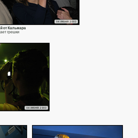
04 ИЮНЯ 2003
й от Кальмара
кает грешки
04 ИЮНЯ 2003