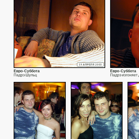
19 АПРЕЛЯ 2003
Евро-Суббота
Евро-Суббота
Падрэ Шульц
Падрэ изгоняет