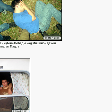
01 МАЯ 2003
ай и День Победы над Мишиной дачей
 валят Падрэ
16 МАЯ 2003