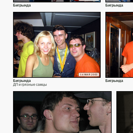
Бигрында
Бигрында
16 МАЯ 2003
Бигрында
Бигрында
ДП и грязные самцы