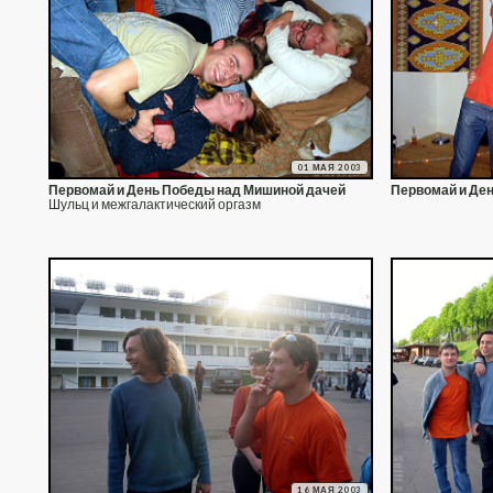
01 МАЯ 2003
Первомай и День Победы над Мишиной дачей
Первомай и Де
Шульц и межгалактический оргазм
16 МАЯ 2003