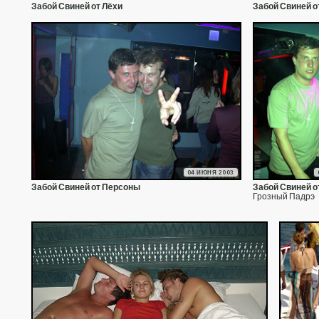
Забой Свиней от Лёхи
Забой Свиней о
04 ИЮНЯ 2003
Забой Свиней от Персоны
Забой Свиней о
Грозный Падрэ