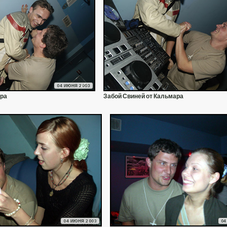
04 ИЮНЯ 2003
ара
Забой Свиней от Кальмара
04 ИЮНЯ 2003
04