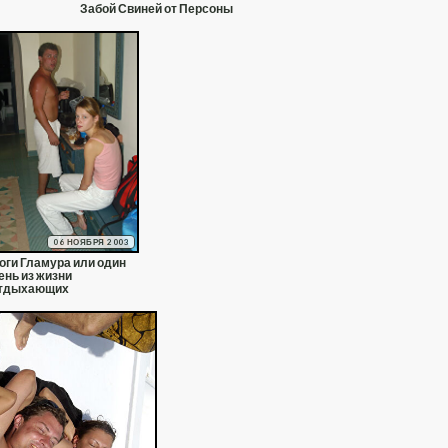
Забой Свиней от Персоны
06 НОЯБРЯ 2003
оги Гламура или один
ень из жизни
тдыхающих