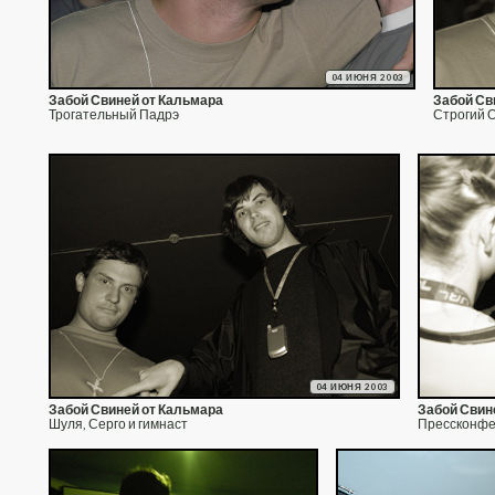
04 ИЮНЯ 2003
Забой Свиней от Кальмара
Забой Св
Трогательный Падрэ
Строгий 
04 ИЮНЯ 2003
Забой Свиней от Кальмара
Забой Свин
Шуля, Серго и гимнаст
Прессконф