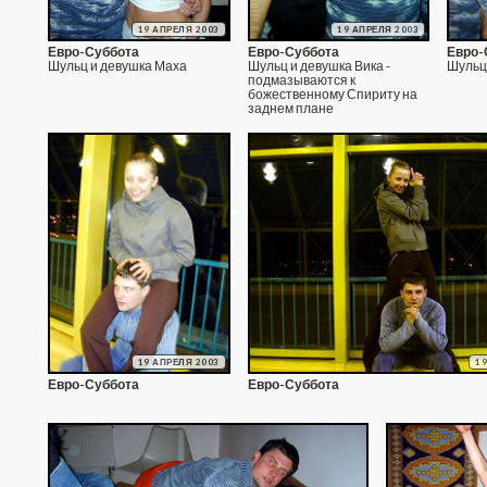
19 АПРЕЛЯ 2003
19 АПРЕЛЯ 2003
Евро-Суббота
Евро-Суббота
Евро-
Шульц и девушка Маха
Шульц и девушка Вика -
Шульц
подмазываются к
божественному Спириту на
заднем плане
19 АПРЕЛЯ 2003
1
Евро-Суббота
Евро-Суббота