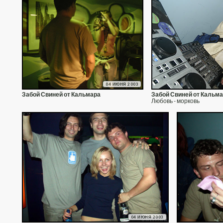
04 ИЮНЯ 2003
Забой Свиней от Кальмара
Забой Свиней от Кальм
Любовь - морковь
04 ИЮНЯ 2003