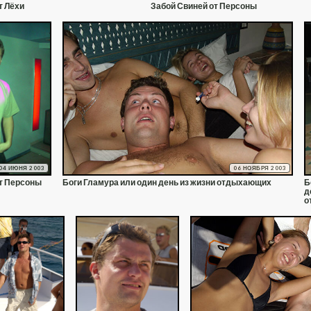
т Лёхи
Забой Свиней от Персоны
04 ИЮНЯ 2003
06 НОЯБРЯ 2003
т Персоны
Боги Гламура или один день из жизни отдыхающих
Б
д
о