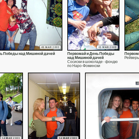
01 МАЯ 2003
01 МАЯ 2003
нь Победы над Мишиной дачей
Первомай и День Победы
Первом
над Мишиной дачей
Рейверы
Сосиски в шоколаде - фондю
по Наро-Фомински
16 МАЯ 2003
16 МАЯ 2003