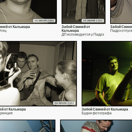
04 ИЮНЯ 2003
04 ИЮНЯ 2003
иней от Кальмара
Забой Свиней от
Забой Свине
Отец
Кальмара
Падрэ отпус
ДП исповедуется у Падрэ
04 ИЮНЯ 2003
ей от Кальмара
Забой Свиней от Кальмара
еренция
Будни фотографа