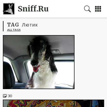
Sniff.Ru
TAG
Лютик
ALL TAGS
30