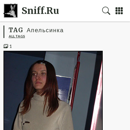
Sniff.Ru
TAG
Апельсинка
ALL TAGS
1