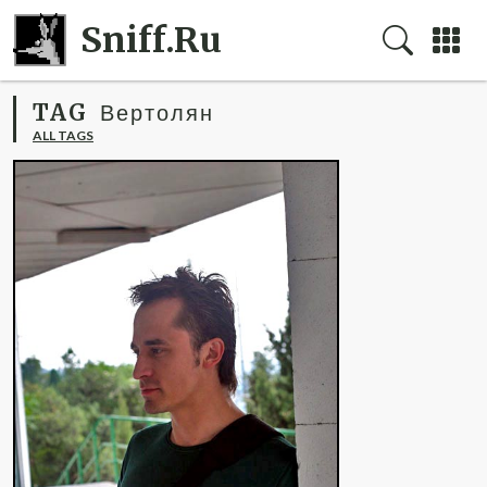
Sniff.Ru
TAG
Вертолян
ALL TAGS