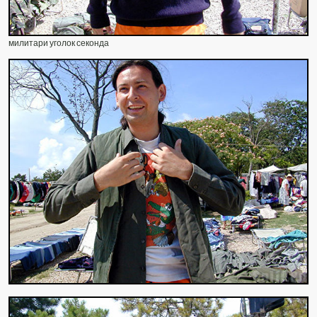
милитари уголок секонда