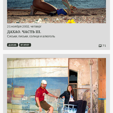
21
ноября
2002
,
четверг
ДАХАО. ЧАСТЬ III.
Сиськи, письки, солнце и алкоголь
ДАХАБ
ЕГИПЕТ
71