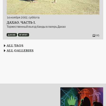
16
ноября
2002
,
суббота
ДАХАО. ЧАСТЬ I.
Торжественный въезд банды в лагерь Дахао
ДАХАБ
ЕГИПЕТ
95
ALL TAGS
ALL GALLERIES