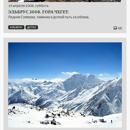
19
апреля
2008
,
суббота
ЭЛЬБРУС 2008. ГОРА ЧЕГЕТ.
Ледник Семерка, лавинка и долгий путь за облака.
ЭЛЬБРУС
ДОТОС
68