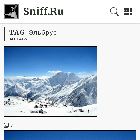
Sniff.Ru
TAG
Эльбрус
ALL TAGS
7