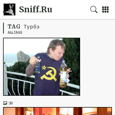
Sniff.Ru
TAG
Турбэ
ALL TAGS
38