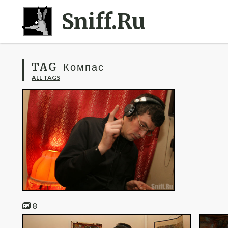
Sniff.Ru
TAG
Компас
ALL TAGS
8