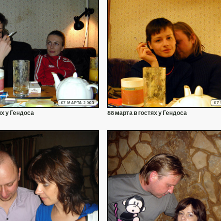
07 МАРТА 2003
07
ях у Гендоса
88 марта в гостях у Гендоса