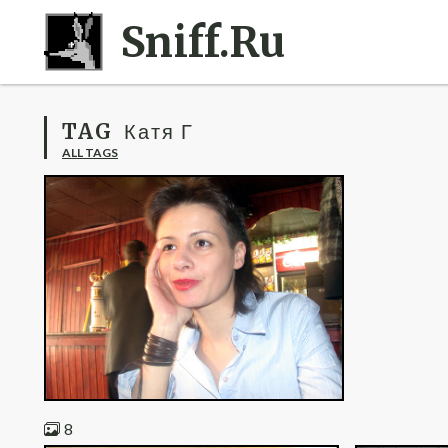
Sniff.Ru
TAG
Катя Г
ALL TAGS
8