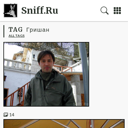
Sniff.Ru
TAG
Гришан
ALL TAGS
14