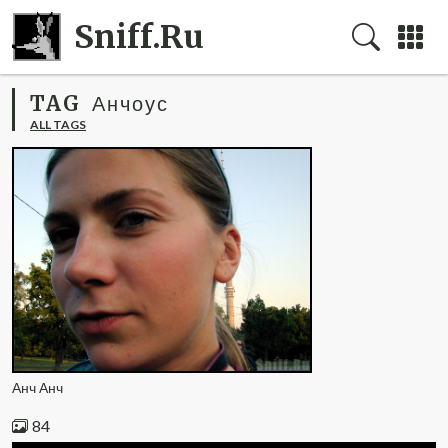
Sniff.Ru
TAG
Анчоус
ALL TAGS
Анч Анч
84