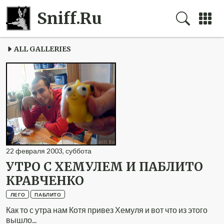
Sniff.Ru
ALL GALLERIES
22
февраля
2003
,
суббота
УТРО С ХЕМУЛЕМ И ПАБЛИТО
КРАВЧЕНКО
ЛЕГО
ПАБЛИТО
Как то с утра нам Котя привез Хемуля и вот что из этого
вышло...