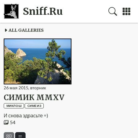
Sniff.Ru
ALL GALLERIES
26
мая
2015
,
вторник
СИМИК MMXV
МИКЛОШ
СИМЕИЗ
И снова здрасьте =)
54