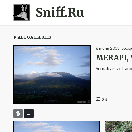
Sniff.Ru
ALL GALLERIES
6
июля
2008
,
воск
MERAPI,
Sumatra's volcan
23