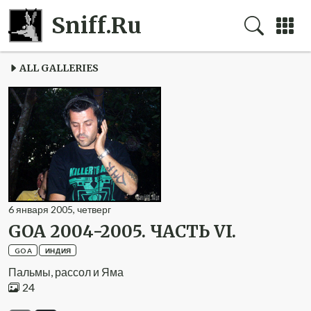
Sniff.Ru
ALL GALLERIES
6
января
2005
,
четверг
GOA 2004-2005. ЧАСТЬ VI.
GOA
ИНДИЯ
Пальмы, рассол и Яма
24