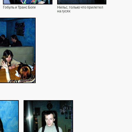
Гобуль и Транс Боги
Нильс, только что прилетел
на гусях