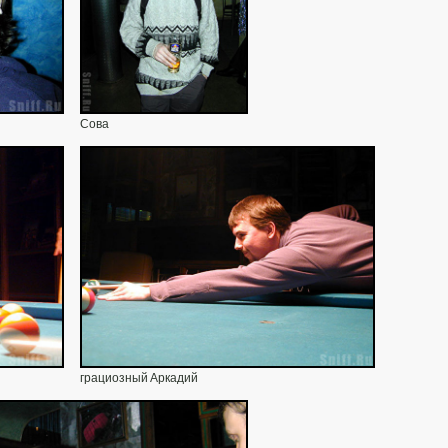
Сова
грациозный Аркадий