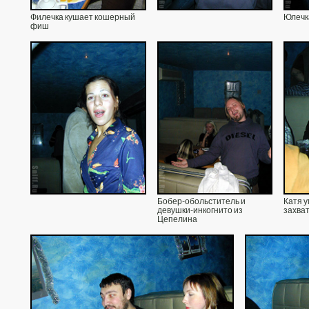
Филечка кушает кошерный
Юлечк
фиш
Бобер-обольститель и
Катя у
девушки-инкогнито из
захва
Цепелина