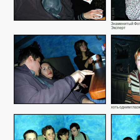
Знаменитый Фо
Эксперт
хоть одним глаз