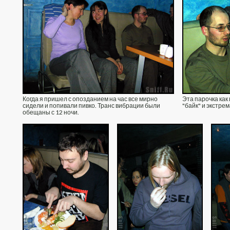
Когда я пришел с опозданием на час все мирно
Эта парочка как
сидели и попивали пивко. Транс вибрации были
"байк" и экстре
обещаны с 12 ночи.