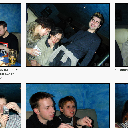
у на посту -
историч
лизацией
щи