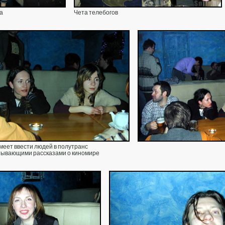
а
Чета телебогов
меет ввести людей в полутранс
тывающими рассказами о киномире