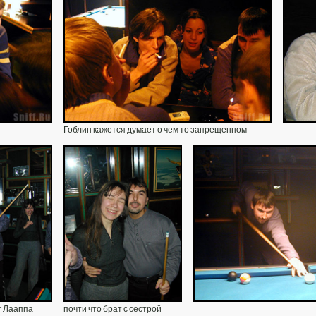
Гоблин кажется думает о чем то запрещенном
г Лааппа
почти что брат с сестрой