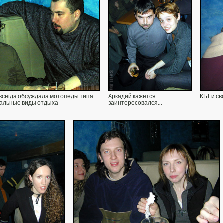
 всегда обсуждала мотопеды типа
Аркадий кажется
КБТ и с
мальные виды отдыха
заинтересовался...