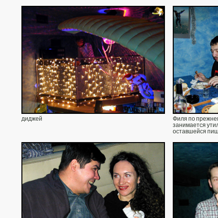
диджей
Филя по прежнем
занимается ути
оставшейся пи