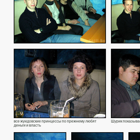
все жуидовские принцессы по прежнему любят
Шурик показыва
деньги и власть