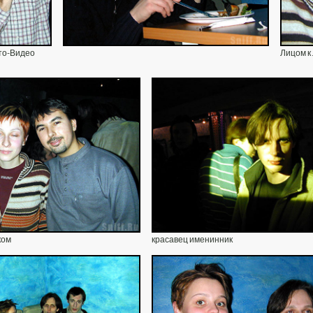
то-Видео
Лицом к
ком
красавец именинник