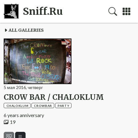
Sniff.Ru
ALL GALLERIES
5
мая
2016
,
четверг
CROW BAR / CHALOKLUM
CHALOKLUM
CROWBAR
PARTY
6 years anniversary
19